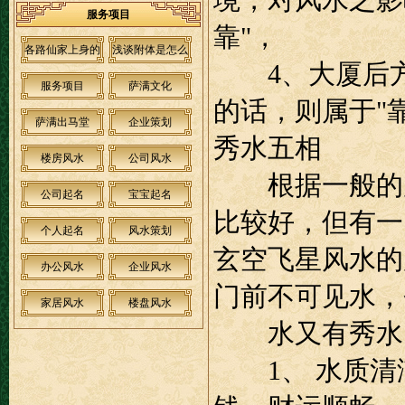
境，对风水之影
服务项目
靠"，
各路仙家上身的
浅谈附体是怎么
4、大厦后方
感觉和弟子与仙
回事？
服务项目
萨满文化
的话，则属于"
家沟通不上的原
萨满出马堂
企业策划
因
秀水五相
楼房风水
公司风水
根据一般的原
公司起名
宝宝起名
比较好，但有一
个人起名
风水策划
玄空飞星风水的
办公风水
企业风水
门前不可见水，
家居风水
楼盘风水
水又有秀水、
1、 水质清澈