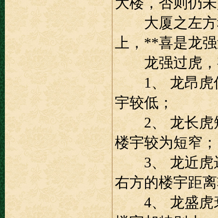
大楼，否则仍未
大厦之左方称
上，**喜是龙
龙强过虎，
1、 龙昂虎伏
宇较低；
2、 龙长虎短
楼宇较为短窄；
3、 龙近虎远
右方的楼宇距离
4、 龙盛虎衰