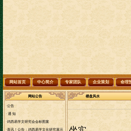
网站首页
中心简介
专家团队
企业策划
命理
网站公告
楼盘风水
·
公告
·
通 知
·
鸡西易学文研究会会标图案
坐实
·
喜讯！公告：鸡西易学文化研究展示