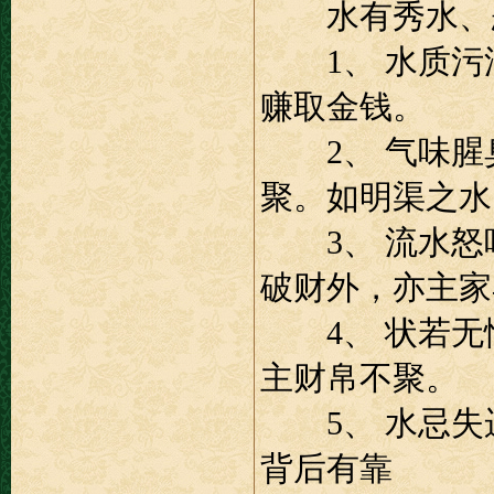
水有秀水、恶
1、 水质污浊
赚取金钱。
2、 气味腥臭
聚。如明渠之水
3、 流水怒吼
破财外，亦主家
4、 状若无情
主财帛不聚。
5、 水忌失运
背后有靠