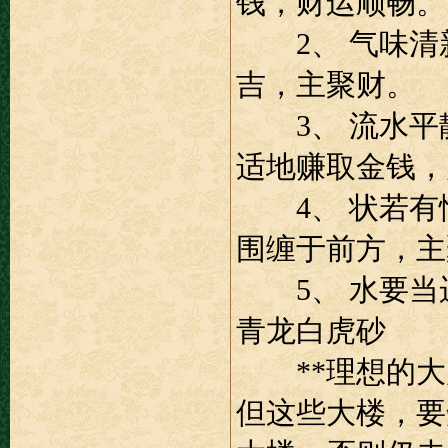
钱，财运顺畅。
2、 气味清新
吉，主聚财。
3、 流水平静
适地赚取金钱，
4、 状若有情
围缠于前方，主
5、 水要当运
青龙白虎砂
**理想的大
但这些大楼，要