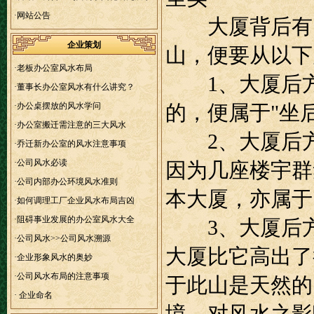
大“大舞台”！
·
网站公告
大厦背后有山
企业策划
山，便要从以下
·
老板办公室风水布局
1、大厦后方
·
董事长办公室风水有什么讲究？
·
办公桌摆放的风水学问
的，便属于"坐
·
办公室搬迁需注意的三大风水
2、大厦后方
·
乔迁新办公室的风水注意事项
·
公司风水必读
因为几座楼宇群
·
公司内部办公环境风水准则
本大厦，亦属于
·
如何调理工厂企业风水布局吉凶
·
阻碍事业发展的办公室风水大全
3、大厦后方
·
公司风水>>公司风水溯源
大厦比它高出了
·
企业形象风水的奥妙
·
公司风水布局的注意事项
于此山是天然的
·
企业命名