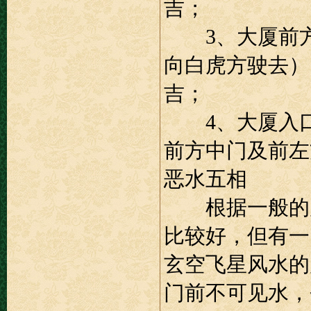
吉；
3、大厦前方
向白虎方驶去）
吉；
4、大厦入口
前方中门及前左
恶水五相
根据一般的原
比较好，但有一
玄空飞星风水的
门前不可见水，