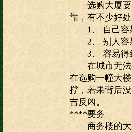
选购大厦要它
靠，有不少好处
1、 自己容
2、 别人容
3、 容易得
在城市无法寻
在选购一幢大楼
撑，若果背后没
吉反凶。
****要务
商务楼的大堂