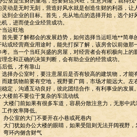
公室是生财的重地，想要财运兴旺，生意兴隆，就得找
的灵动是无时无刻，营造好风水就是创造生财的利器，让
，达到企业的目标。首先，先从地点的选择开始，选个好
先机，进而使企业经营成功。
个当运旺地
先要了解都会的发展趋势，如何选择当运旺地**简单的
开站或经营商业用途时，能先打探了解，该房舍以前做那
参考。当一个当旺兴盛的房屋，对经营者会有积极向上的
营理念和正确的决策判断，会有助企业的经营成功。
高后低，才有靠山
择办公室时，要注意屋后是否有较高的建筑物，才能有
，而建筑物前要有空地，视野要广阔，市场才能远大。左右
能稳定，沟通互动良好，彼此团结合作，有利事业的发展
公大楼前不要位于复杂的车流动线
楼门前如果有很多车道，容易分散注意力，无形中武
，工作效率降低。
公室的大门不要开在小巷或死巷内
门犹如办公大楼的眼睛，如果受阻则无法开阔视野，
环内侧含财气