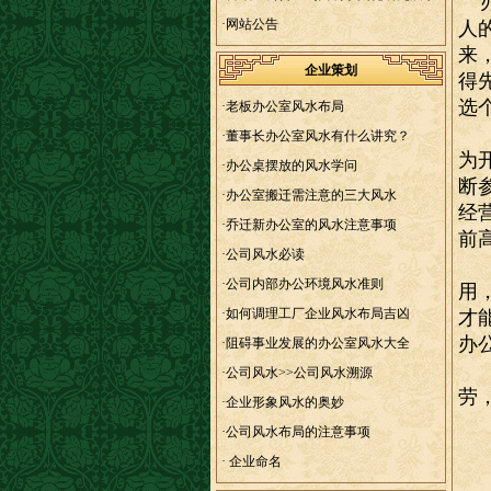
办
大“大舞台”！
·
网站公告
人
来
企业策划
得
选
·
老板办公室风水布局
首
·
董事长办公室风水有什么讲究？
为
·
办公桌摆放的风水学问
断
·
办公室搬迁需注意的三大风水
经
·
乔迁新办公室的风水注意事项
前
·
公司风水必读
选
·
公司内部办公环境风水准则
用
·
如何调理工厂企业风水布局吉凶
才
办
·
阻碍事业发展的办公室风水大全
大
·
公司风水>>公司风水溯源
劳
·
企业形象风水的奥妙
办
·
公司风水布局的注意事项
大
·
企业命名
弯